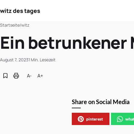
witz des tages
Startseite
/
witz
Ein betrunkener 
August 7, 2023
1 Min. Lesezeit
A-
A+
Share on Social Media
pinterest
wha