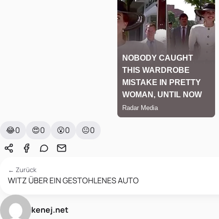
😂
0
😍
0
😮
0
😐
0
← Zurück
WITZ ÜBER EIN GESTOHLENES AUTO
kenej.net