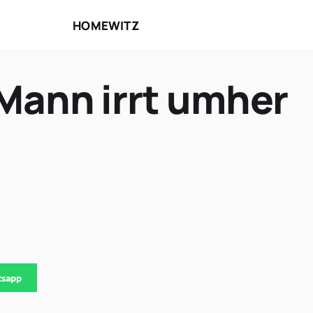
HOME
WITZ
Mann irrt umher
tsapp