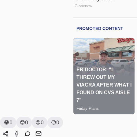
😂
0
😍
0
😮
0
😐
0