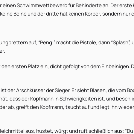
ür einen Schwimmwettbewerb für Behinderte an. Der erste 
keine Beine und der dritte hat keinen Körper, sondern nur 
rungbrettern auf, “Peng!” macht die Pistole, dann “Splash”, 
er.
 den ersten Platz ein, dicht gefolgt von dem Einbeinigen. 
st der Arschküsser der Sieger. Er sieht Blasen, die vom B
rät, dass der Kopfmann in Schwierigkeiten ist, und beschli
eder ab, greift den Kopfmann, taucht auf und legt ihn wiede
ichmittel aus, hustet, würgt und ruft schließlich aus: “Du