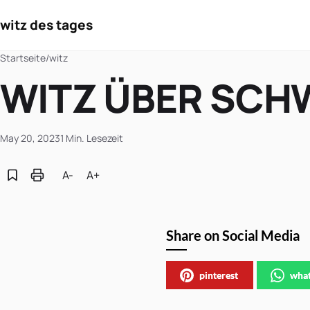
witz des tages
Startseite
/
witz
WITZ ÜBER SC
May 20, 2023
1 Min. Lesezeit
A-
A+
Share on Social Media
pinterest
wha