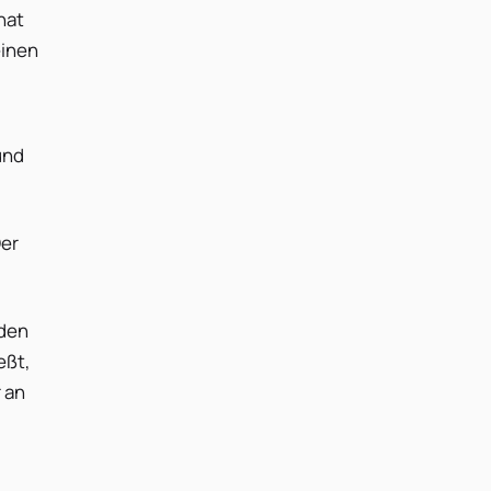
hat
einen
und
Der
oden
eßt,
r an