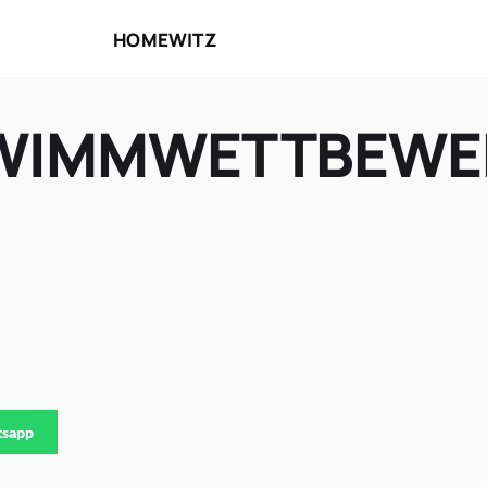
HOME
WITZ
HWIMMWETTBEWE
tsapp