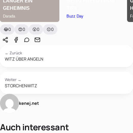
😂
0
😍
0
😮
0
😐
0
← Zurück
WITZ ÜBER ANGELN
Weiter →
STORCHENWITZ
kenej.net
Auch interessant