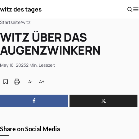
witz des tages
Startseite
/
witz
WITZ ÜBER DAS
AUGENZWINKERN
May 16, 2023
2 Min. Lesezeit
A-
A+
Share on Social Media