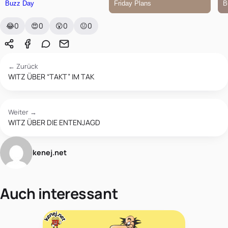
😂
0
😍
0
😮
0
😐
0
← Zurück
WITZ ÜBER “TAKT” IM TAK
Weiter →
WITZ ÜBER DIE ENTENJAGD
kenej.net
Auch interessant