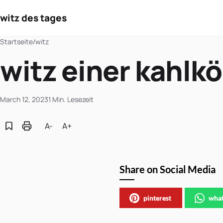
witz des tages
Startseite
/
witz
witz einer kahlk
March 12, 2023
1 Min. Lesezeit
A-
A+
Share on Social Media
pinterest
wha