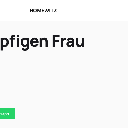
HOME
WITZ
öpfigen Frau
tsapp