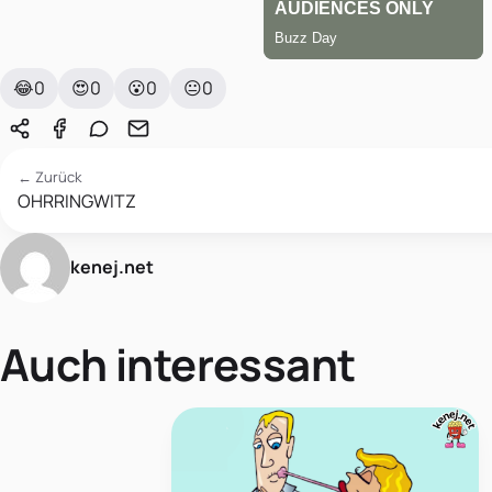
😂
0
😍
0
😮
0
😐
0
← Zurück
OHRRINGWITZ
kenej.net
Auch interessant