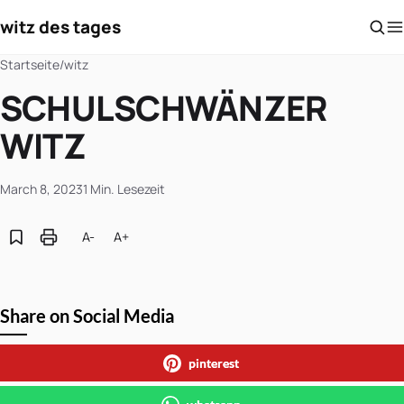
witz des tages
Startseite
/
witz
SCHULSCHWÄNZER
WITZ
March 8, 2023
1 Min. Lesezeit
A-
A+
Share on Social Media
pinterest