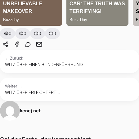
😂
0
😍
0
😮
0
😐
0
← Zurück
WITZ ÜBER EINEN BLINDENFÜHRHUND
Weiter →
WITZ ÜBER ERLEICHTERT …
kenej.net