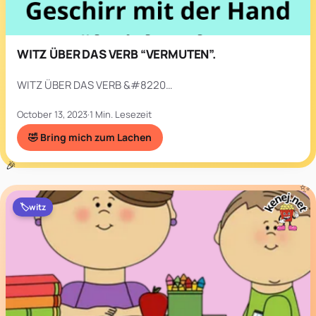
WITZ ÜBER DAS VERB “VERMUTEN”.
WITZ ÜBER DAS VERB &#8220…
October 13, 2023
·
1 Min. Lesezeit
🤣 Bring mich zum Lachen
🏷️
witz