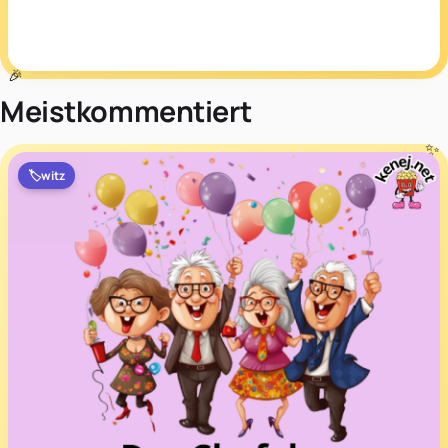
Meistkommentiert
🏷️
witz