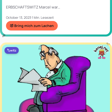
ERBSCHAFTSWITZ Marcel war…
October 13, 2023
·
1 Min. Lesezeit
🤣 Bring mich zum Lachen
🏷️
witz