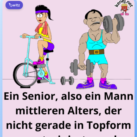
🏷️
witz