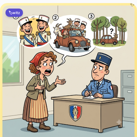
🏷️
witz