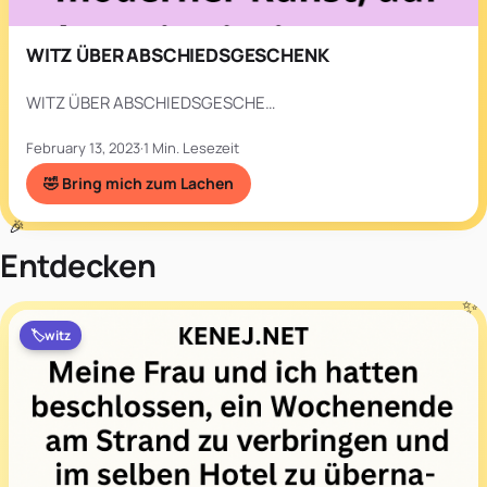
WITZ ÜBER ABSCHIEDSGESCHENK
WITZ ÜBER ABSCHIEDSGESCHE…
February 13, 2023
·
1 Min. Lesezeit
🤣 Bring mich zum Lachen
Entdecken
🏷️
witz