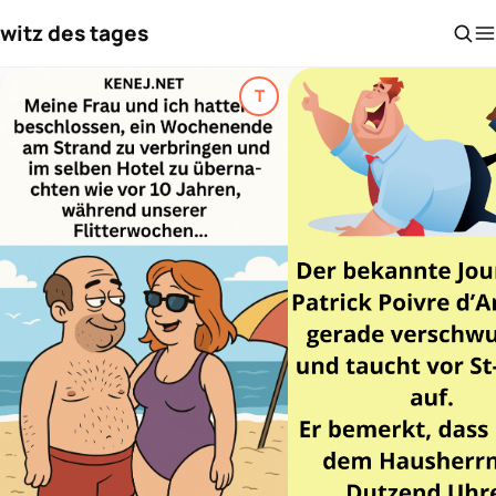
witz des tages
T
Top-Thema