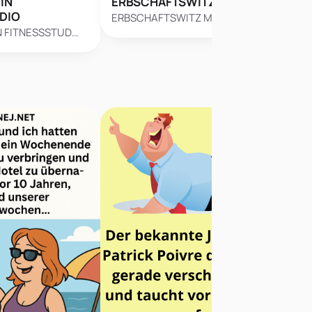
IN
ERBSCHAFTSWITZ
WI
DIO
“V
ERBSCHAFTSWITZ Marcel war…
N FITNESSSTUD…
WIT