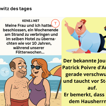
witz des tages
T
Top-Thema