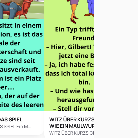
DAS SPIEL
WITZ ÜBER KURZSICHTIG
HO
WIE EIN MAULWURF
 SPIEL Ein M…
HOS
WITZ ÜBER KURZSICHTIG WIE…