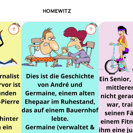
HOME
WITZ
T
T
Top-Thema
Top-Thema