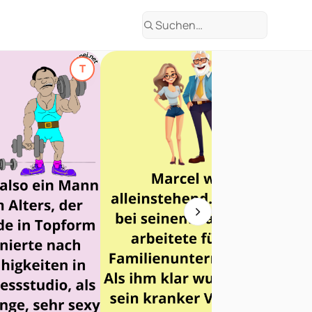
Suchen
T
T
Top-Thema
Top-The