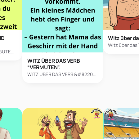
Witz über 
ND
Witz über da
 GUTE…
WITZ ÜBER DAS VERB
“VERMUTEN”.
WITZ ÜBER DAS VERB &#8220…