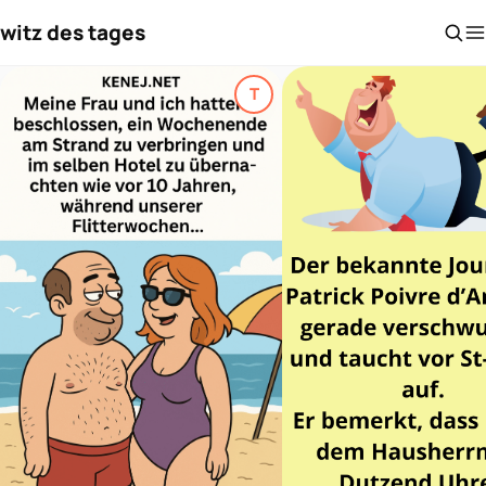
witz des tages
T
Top-Thema